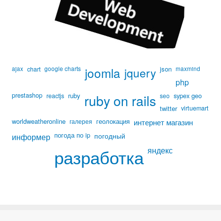
ajax
google charts
joomla
json
maxmind
chart
jquery
php
prestashop
ruby
ruby on rails
sypex geo
reactjs
seo
twitter
virtuemart
worldweatheronline
геолокация
галерея
интернет магазин
погода по ip
погодный
информер
разработка
яндекс