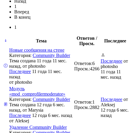
Назад
1
Вперед
В конец
1
Ответов /
Тема
Последнее
Просм.
Новые сообщения на стене
Категория:
Community Builder
Тема создана 11 года 11 мес.
Последнее
от
Ответов:
6
назад, от
photosho
photosho
Просм.:
4266
Последнее
11 года 11 мес.
11 года 11
назад
мес. назад
от
photosho
Модуль
«mod_comprofilermoderator»
Категория:
Community Builder
Последнее
от
Ответов:
1
Тема создана 12 года 6 мес.
Aleksej
Просм.:
2882
назад, от
Marysia
12 года 6 мес.
Последнее
12 года 6 мес. назад
назад
от
Aleksej
Удаление Community Builder
Категория:
Community Builder