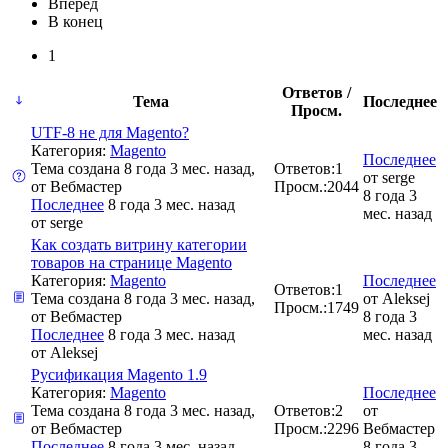
Вперед
В конец
1
Ответов /
Тема
Последнее
Просм.
UTF-8 не для Magento?
Категория:
Magento
Последнее
Тема создана 8 года 3 мес. назад,
Ответов:
1
от
serge
от
Вебмастер
Просм.:
2044
8 года 3
Последнее
8 года 3 мес. назад
мес. назад
от
serge
Как создать витрину категории
товаров на странице Magento
Категория:
Magento
Последнее
Ответов:
1
Тема создана 8 года 3 мес. назад,
от
Aleksej
Просм.:
1749
от
Вебмастер
8 года 3
Последнее
8 года 3 мес. назад
мес. назад
от
Aleksej
Русификация Magento 1.9
Категория:
Magento
Последнее
Тема создана 8 года 3 мес. назад,
Ответов:
2
от
от
Вебмастер
Просм.:
2296
Вебмастер
Последнее
8 года 3 мес. назад
8 года 3