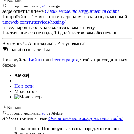
Больше
11 года 5 мес. назад
#4
от
serge
serge
ответил в теме
Очень медленно загружается сайт!
Попробуйте. Там всего то и надо пару раз кликнуть мышкой:
timeweb.com/ru/services/hosting/
и все, пароли доступа свалятся к вам в почту.
Платить ничего не надо, 10 дней тестов вам обеспечены.
А я смогу! - А поглядим! - А я упрямый!
Спасибо сказали:
Liana
Пожалуйста
Войти
или
Регистрация
, чтобы присоединиться к
беседе.
Aleksej
Не в сети
Модератор
Больше
11 года 5 мес. назад
#5
от
Aleksej
Aleksej
ответил в теме
Очень медленно загружается сайт!
Liana пишет: Попробую заказать шаред-хостинг по
Вашему совету...