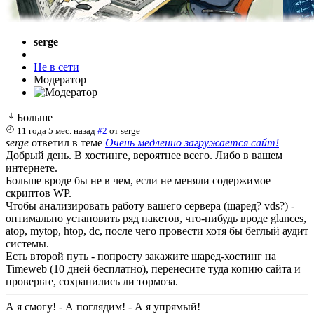
serge
Не в сети
Модератор
Больше
11 года 5 мес. назад
#2
от
serge
serge
ответил в теме
Очень медленно загружается сайт!
Добрый день. В хостинге, вероятнее всего. Либо в вашем
интернете.
Больше вроде бы не в чем, если не меняли содержимое
скриптов WP.
Чтобы анализировать работу вашего сервера (шаред? vds?) -
оптимально установить ряд пакетов, что-нибудь вроде glances,
atop, mytop, htop, dc, после чего провести хотя бы беглый аудит
системы.
Есть второй путь - попросту закажите шаред-хостинг на
Timeweb (10 дней бесплатно), перенесите туда копию сайта и
проверьте, сохранились ли тормоза.
А я смогу! - А поглядим! - А я упрямый!