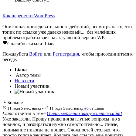
Как перенести WordPress
Описанная последовательность действий, несмотря на то, что
топик по ссылке уже далеко неновый.... без малейших
проблем отрабатывает на актуальной версии WP.
Спасибо сказали:
Liana
Пожалуйста
Войти
или
Регистрация
, чтобы присоединиться к
беседе.
Liana
Автор темы
Не в сети
Новый участник
Больше
11 года 5 мес. назад
-
11 года 5 мес. назад
#6
от
Liana
Liana
ответил в теме
Очень медленно загружается сайт!
Уже заказали. Прошу прощения за глупые вопросы, но я
новичок, и разбираться нужно самостоятельно... Иначе,
понимание никогда не придет. Сложностей столько, что
просто голова закипает. Коллега дал ссылку еще почитать.