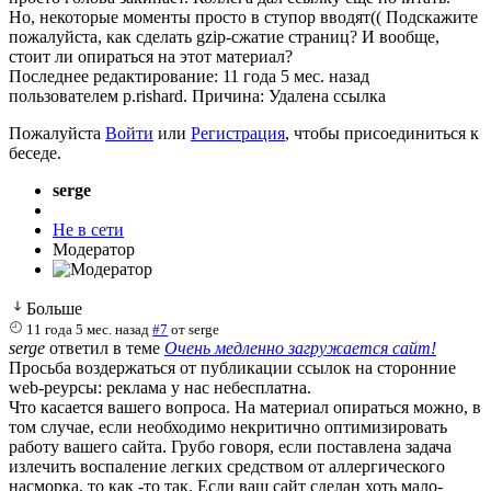
Но, некоторые моменты просто в ступор вводят(( Подскажите
пожалуйста, как сделать gzip-сжатие страниц? И вообще,
стоит ли опираться на этот материал?
Последнее редактирование: 11 года 5 мес. назад
пользователем
p.rishard
. Причина: Удалена ссылка
Пожалуйста
Войти
или
Регистрация
, чтобы присоединиться к
беседе.
serge
Не в сети
Модератор
Больше
11 года 5 мес. назад
#7
от
serge
serge
ответил в теме
Очень медленно загружается сайт!
Просьба воздержаться от публикации ссылок на сторонние
web-реурсы: реклама у нас небесплатна.
Что касается вашего вопроса. На материал опираться можно, в
том случае, если необходимо некритично оптимизировать
работу вашего сайта. Грубо говоря, если поставлена задача
излечить воспаление легких средством от аллергического
насморка, то как -то так. Если ваш сайт сделан хоть мало-