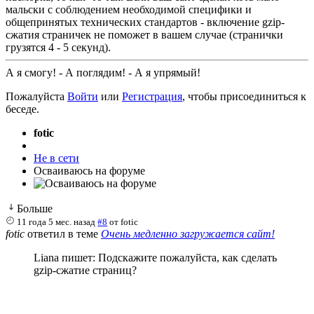
мальски с соблюдением необходимой специфики и
общепринятых технических стандартов - включение gzip-
сжатия страничек не поможет в вашем случае (странички
грузятся 4 - 5 секунд).
А я смогу! - А поглядим! - А я упрямый!
Пожалуйста
Войти
или
Регистрация
, чтобы присоединиться к
беседе.
fotic
Не в сети
Осваиваюсь на форуме
Больше
11 года 5 мес. назад
#8
от
fotic
fotic
ответил в теме
Очень медленно загружается сайт!
Liana пишет: Подскажите пожалуйста, как сделать
gzip-сжатие страниц?