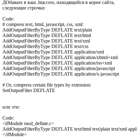
ДОбавьте в ваш .htaccess, находящийся в корне сайта,
следующие строчки:
Code:
# compress text, html, javascript, css, xml:

AddOutputFilterByType DEFLATE text/plain

AddOutputFilterByType DEFLATE text/html

AddOutputFilterByType DEFLATE text/xml

AddOutputFilterByType DEFLATE text/css

AddOutputFilterByType DEFLATE application/xml

AddOutputFilterByType DEFLATE application/xhtml+xml

AddOutputFilterByType DEFLATE application/rss+xml

AddOutputFilterByType DEFLATE application/javascript

AddOutputFilterByType DEFLATE application/x-javascript

# Or, compress certain file types by extension:

SetOutputFilter DEFLATE
или эти:
Code:
<ifModule mod_deflate.c>

AddOutputFilterByType DEFLATE text/html text/plain text/xml applicati
</ifModule>