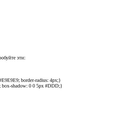
робуйте эти:
#E9E9E9; border-radius: 4px;}

; box-shadow: 0 0 5px #DDD;}
