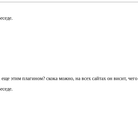
еседе.
а еще этим плагином? скока можно, на всех сайтах он висит, чего
еседе.