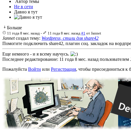
Автор темы
Не в сети
Давно я тут
Больше
11 года 8 мес. назад
-
11 года 8 мес. назад
#1
от
Jannet
Jannet
создал тему:
Wordpress, стили для share42
Помогите подключить share42, плагин соц. закладок на вордпрес
Еще немного - и я всему научусь.
Последнее редактирование: 11 года 8 мес. назад пользователем
Пожалуйста
Войти
или
Регистрация
, чтобы присоединиться к б