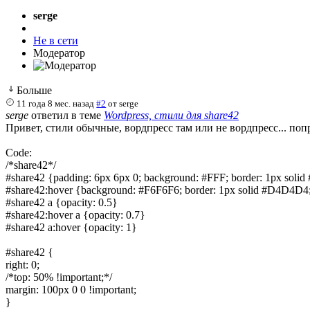
serge
Не в сети
Модератор
Больше
11 года 8 мес. назад
#2
от
serge
serge
ответил в теме
Wordpress, стили для share42
Привет, стили обычные, вордпресс там или не вордпресс... поп
Code:
/*share42*/

#share42 {padding: 6px 6px 0; background: #FFF; border: 1px solid 
#share42:hover {background: #F6F6F6; border: 1px solid #D4D4D4
#share42 a {opacity: 0.5}

#share42:hover a {opacity: 0.7}

#share42 a:hover {opacity: 1}

#share42 {

right: 0;

/*top: 50% !important;*/

margin: 100px 0 0 !important;

}