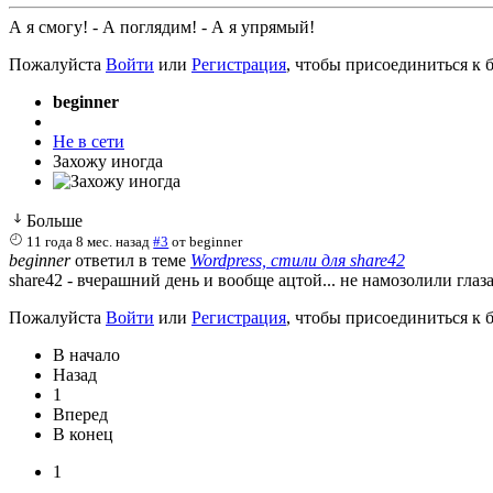
А я смогу! - А поглядим! - А я упрямый!
Пожалуйста
Войти
или
Регистрация
, чтобы присоединиться к б
beginner
Не в сети
Захожу иногда
Больше
11 года 8 мес. назад
#3
от
beginner
beginner
ответил в теме
Wordpress, стили для share42
share42 - вчерашний день и вообще ацтой... не намозолили глаз
Пожалуйста
Войти
или
Регистрация
, чтобы присоединиться к б
В начало
Назад
1
Вперед
В конец
1