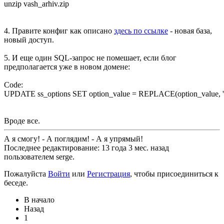
unzip vash_arhiv.zip
4. Правите конфиг как описано
здесь по ссылке
- новая база,
новый доступ.
5. И еще один SQL-запрос не помешает, если блог
предполагается уже в новом домене:
Code:
UPDATE ss_options SET option_value = REPLACE(option_value, 'htt
Вроде все.
А я смогу! - А поглядим! - А я упрямый!
Последнее редактирование: 13 года 3 мес. назад
пользователем
serge
.
Пожалуйста
Войти
или
Регистрация
, чтобы присоединиться к
беседе.
В начало
Назад
1