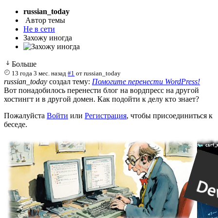
russian_today
Автор темы
Не в сети
Захожу иногда
Больше
13 года 3 мес. назад
#1
от
russian_today
russian_today
создал тему:
Помогите перенести WordPress!
Вот понадобилось перенести блог на вордпресс на другой
хостингт и в другой домен. Как подойти к делу кто знает?
Пожалуйста
Войти
или
Регистрация
, чтобы присоединиться к
беседе.