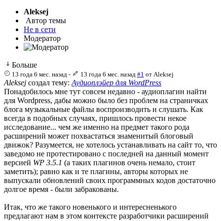
Aleksej
Автор темы
Не в сети
Модератор
Больше
13 года 6 мес. назад
-
13 года 6 мес. назад
#1
от
Aleksej
Aleksej
создал тему:
Аудиоплэйер для WordPress
Понадобилоcь мне тут совсем недавно - аудиоплагин найти
для Wordpress, дабы можно было без проблем на страничках
блога музыкальные файлы воспроизводить и слушать. Как
всегда в подобных случаях, пришлось провести некое
исследование... чем же именно на предмет такого рода
расширений может похвастаться знаменитый блоговый
движок? Разумеется, не хотелось устанавливать на сайт то, что
заведомо не протестировано с последней на данный момент
версией
WP 3.5.1
(а таких плагинов очень немало, стоит
заметить); равно как и те плагины, авторы которых не
выпускали обновлений своих программных кодов достаточно
долгое время - были забракованы.
Итак, что же такого новенького и интересненького
предлагают нам в этом контексте разработчики расширений