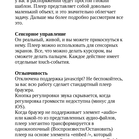
у вас в распоряжении будет простой гибкий
шаблон. Плеер представляет собой довольно
маленький объект, и это значительно облегчает
задачу. Дальше мы более подробно рассмотрим все
это.
Сенсорное управление
Он реальный, живой, и вы можете прикоснуться к
нему. Плеер можно использовать для сенсорных
экранов. Все, что можно делать курсором, вы
сможете делать пальцем. Каждое действие имеет
отдельные touch-события.
Отзывчивость
Отключена поддержка javascript? Не беспокойтесь,
за вас всю работу сделает стандартный плеер
браузера.
Кнопка регулировки звука скрывается, когда
регулировка громкости недоступна (минус для
iOS).
Когда браузер не поддерживает элемент «audio»
или какой-то из представленных аудио-файлов,
плеер элегантно трансформируется в
однокнопочный (Воспроизвести/Остановить)
плеер на основе элемента «embed /», который