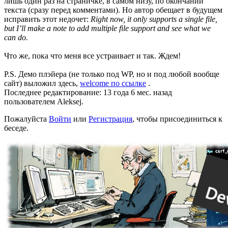
лишь один раз на страничке, в самом низу, по окончании
текста (сразу перед комментами). Но автор обещает в будущем
исправить этот недочет:
Right now, it only supports a single file,
but I’ll make a note to add multiple file support and see what we
can do.
Что же, пока что меня все устраивает и так. Ждем!
P.S. Демо плэйера (не только под WP, но и под любой вообще
сайт) выложил здесь,
welcome по ссылке
.
Последнее редактирование: 13 года 6 мес. назад
пользователем
Aleksej
.
Пожалуйста
Войти
или
Регистрация
, чтобы присоединиться к
беседе.