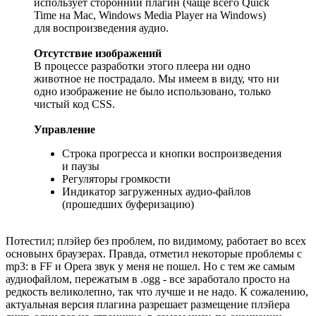
использует сторонний плагин (чаще всего Quick
Time на Mac, Windows Media Player на Windows)
для воспроизведения аудио.
Отсутствие изображений
В процессе разработки этого плеера ни одно
животное не пострадало. Мы имеем в виду, что ни
одно изображение не было использовано, только
чистый код CSS.
Управление
Строка прогресса и кнопки воспроизведения
и паузы
Регуляторы громкости
Индикатор загруженных аудио-файлов
(прошедших буферизацию)
Потестил; плэйер без проблем, по видимому, работает во всех
основынх браузерах. Правда, отметил некоторые проблемы с
mp3: в FF и Opera звук у меня не пошел. Но с тем же самым
аудиофайлом, пережатым в .ogg - все заработало просто на
редкость великолепно, так что лучше и не надо. К сожалению,
актуальная версия плагина разрешает размещение плэйера