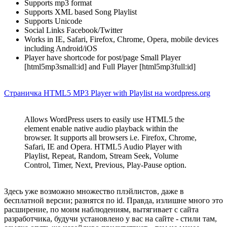
Supports mp3 format
Supports XML based Song Playlist
Supports Unicode
Social Links Facebook/Twitter
Works in IE, Safari, Firefox, Chrome, Opera, mobile devices
including Android/iOS
Player have shortcode for post/page Small Player
[html5mp3small:id] and Full Player [html5mp3full:id]
Страничка HTML5 MP3 Player with Playlist на wordpress.org
Allows WordPress users to easily use HTML5 the
element enable native audio playback within the
browser. It supports all browsers i.e. Firefox, Chrome,
Safari, IE and Opera. HTML5 Audio Player with
Playlist, Repeat, Random, Stream Seek, Volume
Control, Timer, Next, Previous, Play-Pause option.
Здесь уже возможно множество плэйлистов, даже в
бесплатной версии; разнятся по id. Правда, излишне много это
расширение, по моим наблюдениям, вытягивает с сайта
разработчика, будучи установлено у вас на сайте - стили там,