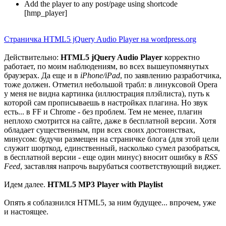
Add the player to any post/page using shortcode
[hmp_player]
Страничка HTML5 jQuery Audio Player на wordpress.org
Действительно:
HTML5 jQuery Audio Player
корректно
работает, по моим наблюдениям, во всех вышеупомянутых
браузерах. Да еще и в
iPhone/iPad
, по заявлению разработчика,
тоже должен. Отметил небольшой трабл: в линуксовой Opera
у меня не видна картинка (иллюстрация плэйлиста), путь к
которой сам прописываешь в настройках плагина. Но звук
есть... в FF и Chrome - без проблем. Тем не менее, плагин
неплохо смотрится на сайте, даже в бесплатной версии. Хотя
обладает существенным, при всех своих достоинствах,
минусом: будучи размещен на страничке блога (для этой цели
служит шорткод, единственный, насколько сумел разобраться,
в бесплатной версии - еще один минус) вносит ошибку в
RSS
Feed
, заставляя напрочь вырубаться соответствующий виджет.
Идем далее.
HTML5 MP3 Player with Playlist
Опять я соблазнился HTML5, за ним будущее... впрочем, уже
и настоящее.