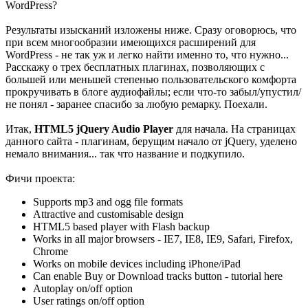
WordPress?
Результаты изысканий изложены ниже. Сразу оговорюсь, что
при всем многообразии имеющихся расширений для
WordPress - не так уж и легко найти именно то, что нужно...
Расскажу о трех бесплатных плагинах, позволяющих с
большей или меньшей степенью пользовательского комфорта
прокручивать в блоге аудиофайлы; если что-то забыл/упустил/
не понял - заранее спасибо за любую ремарку. Поехали.
Итак,
HTML5 jQuery Audio Player
для начала. На страницах
данного сайта - плагинам, берущим начало от jQuery, уделено
немало внимания... так что название и подкупило.
Фичи проекта:
Supports mp3 and ogg file formats
Attractive and customisable design
HTML5 based player with Flash backup
Works in all major browsers - IE7, IE8, IE9, Safari, Firefox,
Chrome
Works on mobile devices including iPhone/iPad
Can enable Buy or Download tracks button - tutorial here
Autoplay on/off option
User ratings on/off option