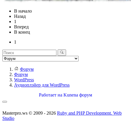
В начало
Назад
1
Вперед
В конец
1
Форум
Форум
WordPress
Аудиоплэйер для WordPress
Работает на
Kunena форум
Masterpro.ws © 2009 - 2026
Ruby and PHP Development. Web
Studio