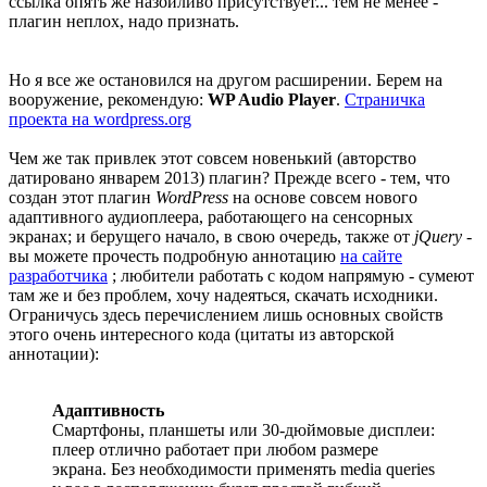
ссылка опять же назойливо присутствует... тем не менее -
плагин неплох, надо признать.
Но я все же остановился на другом расширении. Берем на
вооружение, рекомендую:
WP Audio Player
.
Страничка
проекта на wordpress.org
Чем же так привлек этот совсем новенький (авторство
датировано январем 2013) плагин? Прежде всего - тем, что
создан этот плагин
WordPress
на основе совсем нового
адаптивного аудиоплеера, работающего на сенсорных
экранах; и берущего начало, в свою очередь, также от
jQuery
-
вы можете прочесть подробную аннотацию
на сайте
разработчика
; любители работать с кодом напрямую - сумеют
там же и без проблем, хочу надеяться, скачать исходники.
Ограничусь здесь перечислением лишь основных свойств
этого очень интересного кода (цитаты из авторской
аннотации):
Адаптивность
Смартфоны, планшеты или 30-дюймовые дисплеи:
плеер отлично работает при любом размере
экрана. Без необходимости применять media queries