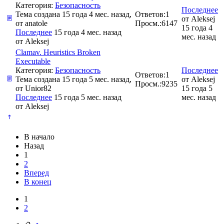
Категория:
Безопасность
Последнее
Тема создана 15 года 4 мес. назад,
Ответов:
1
от
Aleksej
от
anatole
Просм.:
6147
15 года 4
Последнее
15 года 4 мес. назад
мес. назад
от
Aleksej
Clamav. Heuristics Broken
Executable
Категория:
Безопасность
Последнее
Ответов:
1
Тема создана 15 года 5 мес. назад,
от
Aleksej
Просм.:
9235
от
Unior82
15 года 5
Последнее
15 года 5 мес. назад
мес. назад
от
Aleksej
В начало
Назад
1
2
Вперед
В конец
1
2