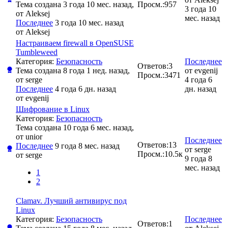
Тема создана 3 года 10 мес. назад,
Просм.:
957
3 года 10
от
Aleksej
мес. назад
Последнее
3 года 10 мес. назад
от
Aleksej
Настраиваем firewall в OpenSUSE
Tumbleweed
Категория:
Безопасность
Последнее
Ответов:
3
Тема создана 8 года 1 нед. назад,
от
evgenij
Просм.:
3471
от
serge
4 года 6
Последнее
4 года 6 дн. назад
дн. назад
от
evgenij
Шифрование в Linux
Категория:
Безопасность
Тема создана 10 года 6 мес. назад,
от
unior
Последнее
Ответов:
13
Последнее
9 года 8 мес. назад
от
serge
Просм.:
10.5к
от
serge
9 года 8
мес. назад
1
2
Clamav. Лучший антивирус под
Linux
Категория:
Безопасность
Последнее
Ответов:
1