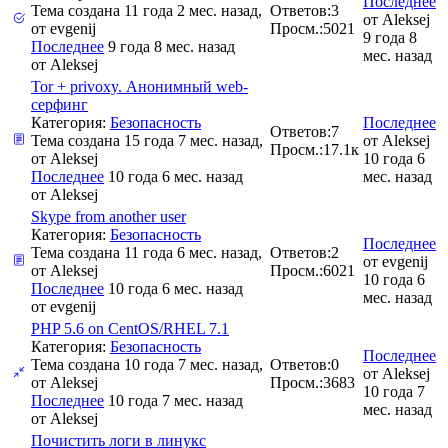
Последнее
Тема создана 11 года 2 мес. назад,
Ответов:
3
от
Aleksej
от
evgenij
Просм.:
5021
9 года 8
Последнее
9 года 8 мес. назад
мес. назад
от
Aleksej
Tor + privoxy. Анонимный web-
серфинг
Категория:
Безопасность
Последнее
Ответов:
7
Тема создана 15 года 7 мес. назад,
от
Aleksej
Просм.:
17.1к
от
Aleksej
10 года 6
Последнее
10 года 6 мес. назад
мес. назад
от
Aleksej
Skype from another user
Категория:
Безопасность
Последнее
Тема создана 11 года 6 мес. назад,
Ответов:
2
от
evgenij
от
Aleksej
Просм.:
6021
10 года 6
Последнее
10 года 6 мес. назад
мес. назад
от
evgenij
PHP 5.6 on CentOS/RHEL 7.1
Категория:
Безопасность
Последнее
Тема создана 10 года 7 мес. назад,
Ответов:
0
от
Aleksej
от
Aleksej
Просм.:
3683
10 года 7
Последнее
10 года 7 мес. назад
мес. назад
от
Aleksej
Почистить логи в линукс