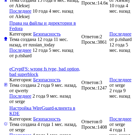
Тема создана 15 года 8 мес. назад,
от
Aleksej
Просм.:
14.6к
от
Aleksej
10 года 4
Последнее
10 года 4 мес. назад
мес. назад
от
Aleksej
Права на файлы и директории в
Fedora
Категория:
Безопасность
Последнее
Ответов:
2
Тема создана 12 года 11 мес.
от
p.rishard
Просм.:
3861
назад, от
russian_today
12 года 5
Последнее
12 года 5 мес. назад
мес. назад
от
p.rishard
eCryptFS: wrong fs type, bad option,
bad superblock
Категория:
Безопасность
Последнее
Ответов:
3
Тема создана 2 года 9 мес. назад,
от
serge
Просм.:
1247
от
qwerty
2 года 9
Последнее
2 года 9 мес. назад
мес. назад
от
serge
Настройка WireGuard-клиента в
KDE
Категория:
Безопасность
Последнее
Ответов:
0
Тема создана 4 года 1 мес. назад,
от
serge
Просм.:
1408
от
serge
4 года 1