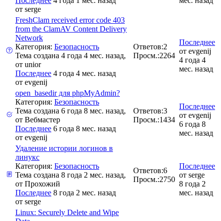
Последнее
4 года 1 мес. назад
мес. назад
от
serge
FreshClam received error code 403
from the ClamAV Content Delivery
Network
Последнее
Категория:
Безопасность
Ответов:
2
от
evgenij
Тема создана 4 года 4 мес. назад,
Просм.:
2264
4 года 4
от
unior
мес. назад
Последнее
4 года 4 мес. назад
от
evgenij
open_basedir для phpMyAdmin?
Категория:
Безопасность
Последнее
Тема создана 6 года 8 мес. назад,
Ответов:
3
от
evgenij
от
Вебмастер
Просм.:
1434
6 года 8
Последнее
6 года 8 мес. назад
мес. назад
от
evgenij
Удаление истории логинов в
линукс
Категория:
Безопасность
Последнее
Ответов:
6
Тема создана 8 года 2 мес. назад,
от
serge
Просм.:
2750
от
Прохожий
8 года 2
Последнее
8 года 2 мес. назад
мес. назад
от
serge
Linux: Securely Delete and Wipe