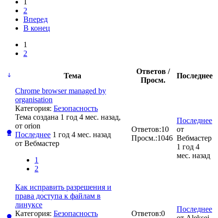
1
2
Вперед
В конец
1
2
Ответов /
Тема
Последнее
Просм.
Chrome browser managed by
organisation
Категория:
Безопасность
Тема создана 1 год 4 мес. назад,
Последнее
от
orion
Ответов:
10
от
Последнее
1 год 4 мес. назад
Просм.:
1046
Вебмастер
от
Вебмастер
1 год 4
мес. назад
1
2
Как исправить разрешения и
права доступа к файлам в
линуксе
Последнее
Категория:
Безопасность
Ответов:
0
от
Aleksej