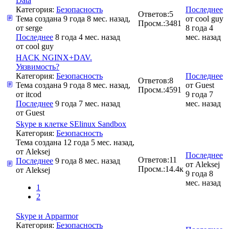
Data
Категория:
Безопасность
Последнее
Ответов:
5
Тема создана 9 года 8 мес. назад,
от
cool guy
Просм.:
3481
от
serge
8 года 4
Последнее
8 года 4 мес. назад
мес. назад
от
cool guy
HACK NGINX+DAV.
Уязвимость?
Категория:
Безопасность
Последнее
Ответов:
8
Тема создана 9 года 8 мес. назад,
от
Guest
Просм.:
4591
от
itcod
9 года 7
Последнее
9 года 7 мес. назад
мес. назад
от
Guest
Skype в клетке SElinux Sandbox
Категория:
Безопасность
Тема создана 12 года 5 мес. назад,
от
Aleksej
Последнее
Ответов:
11
Последнее
9 года 8 мес. назад
от
Aleksej
Просм.:
14.4к
от
Aleksej
9 года 8
мес. назад
1
2
Skype и Apparmor
Категория:
Безопасность