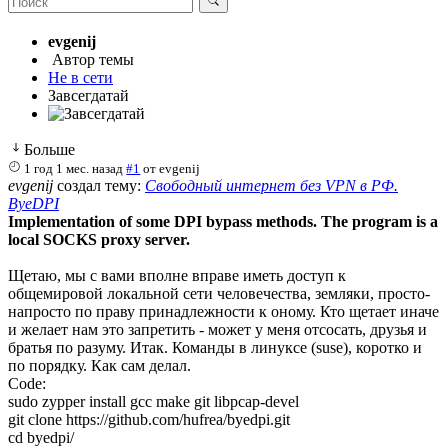
evgenij
Автор темы
Не в сети
Завсегдатай
Больше
1 год 1 мес. назад
#1
от
evgenij
evgenij
создал тему:
Свободный интернет без VPN в РФ.
ByeDPI
Implementation of some DPI bypass methods. The program is a
local SOCKS proxy server.
Щетаю, мы с вами вполне вправе иметь доступ к
общемировой локальной сети человечества, земляки, просто-
напросто по праву принадлежности к оному. Кто щетает иначе
и желает нам это запретить - может у меня отсосать, друзья и
братья по разуму. Итак. Команды в линуксе (suse), коротко и
по порядку. Как сам делал.
Code:
sudo zypper install gcc make git libpcap-devel

git clone https://github.com/hufrea/byedpi.git

cd byedpi/
