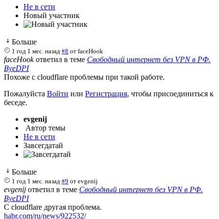
Не в сети
Новый участник
Больше
1 год 1 мес. назад
#8
от
faceHook
faceHook
ответил в теме
Свободный интернет без VPN в РФ.
ByeDPI
Похоже с cloudflare проблемы при такой работе.
Пожалуйста
Войти
или
Регистрация
, чтобы присоединиться к
беседе.
evgenij
Автор темы
Не в сети
Завсегдатай
Больше
1 год 1 мес. назад
#9
от
evgenij
evgenij
ответил в теме
Свободный интернет без VPN в РФ.
ByeDPI
С cloudflare другая проблема.
habr.com/ru/news/922532/