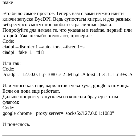
make
Это было самое простое. Теперь нам с вами нужно найти
ключи запуска ByeDPI. Ведь супостаты хитры, и для разных
веб-ресурсов могут понадобиться различные флаги.
Попробуйте для начала те, что указаны в readme, первый или
второй. Уже неслабо помогают, проверил:
Code:
ciadpi --disorder 1 --auto=torst --tlsrec 1+s

ciadpi --fake -1 --ttl 8
Или так:
Code:
./ciadpi -i 127.0.0.1 -p 1080 -s 2 -M h,d -A torst -T 3 -f -1 -r 3+s -S
Или много как еще, вариантов туева хуча, google в помощь.
Если он пока еще работает.
Дальше попросту запускаем из консоли браузер с этим
флагом:
Code:
google-chrome --proxy-server="socks5://127.0.0.1:1080"
И понеслось.