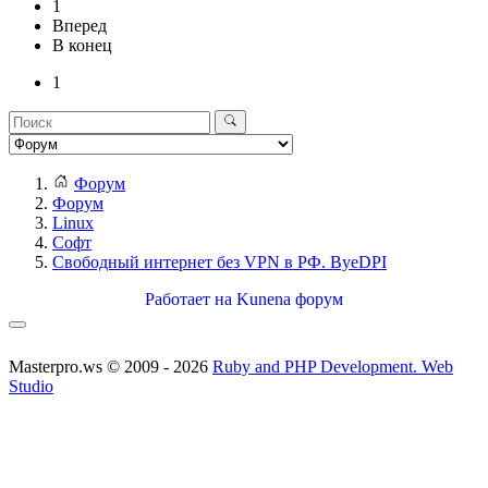
1
Вперед
В конец
1
Форум
Форум
Linux
Софт
Свободный интернет без VPN в РФ. ByeDPI
Работает на
Kunena форум
Masterpro.ws © 2009 - 2026
Ruby and PHP Development. Web
Studio