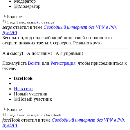
Модератор
Больше
1 год 1 мес. назад
#5
от
serge
serge
ответил в теме
Свободный интернет без VPN в РФ.
ByeDPI
Бесплатно, код под свободной лицензией и полностью
открыт, никаких третьих серверов. Реально круто.
А я смогу! - А поглядим! - А я упрямый!
Пожалуйста
Войти
или
Регистрация
, чтобы присоединиться к
беседе.
faceHook
Не в сети
Новый участник
Больше
1 год 1 мес. назад
#6
от
faceHook
faceHook
ответил в теме
Свободный интернет без VPN в РФ.
ByeDPI