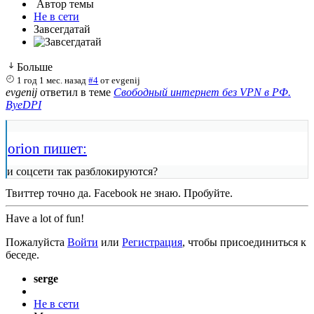
Автор темы
Не в сети
Завсегдатай
Больше
1 год 1 мес. назад
#4
от
evgenij
evgenij
ответил в теме
Свободный интернет без VPN в РФ.
ByeDPI
orion пишет:
и соцсети так разблокируются?
Твиттер точно да. Facebook не знаю. Пробуйте.
Have a lot of fun!
Пожалуйста
Войти
или
Регистрация
, чтобы присоединиться к
беседе.
serge
Не в сети