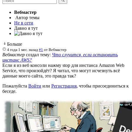
Вебмастер
Автор темы
Не в сети
Давно я тут
Больше
4 года 1 мес. назад
#1
от
Вебмастер
Вебмастер
создал тему:
Что случится, если остановить
инстанс AWS?
Если я из веб консоли нажму stop для инстанса Amazon Web
Service, что произойдёт? Я читал, что могут исчезнуть всё
данные моего сайта, это правда так?
Пожалуйста
Войти
или
Регистрация
, чтобы присоединиться к
беседе.