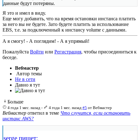
данные будут потеряны.
Я это и имел в виду.
Еще могу добавить, что на время остановки инстанса платить
за него вы не будете. Зато будете платить за использование
EBS, т.е. за подключенный к инстансу volume с данными.
А я смогу! - А поглядим! - А я упрямый!
Пожалуйста
Войти
или
Регистрация
, чтобы присоединиться к
беседе.
Вебмастер
Автор темы
Не в сети
Давно я тут
Больше
4 года 1 мес. назад
-
4 года 1 мес. назад
#5
от
Вебмастер
Вебмастер
ответил в теме
Что случится, если остановить
инстанс AWS?
serge пишет: