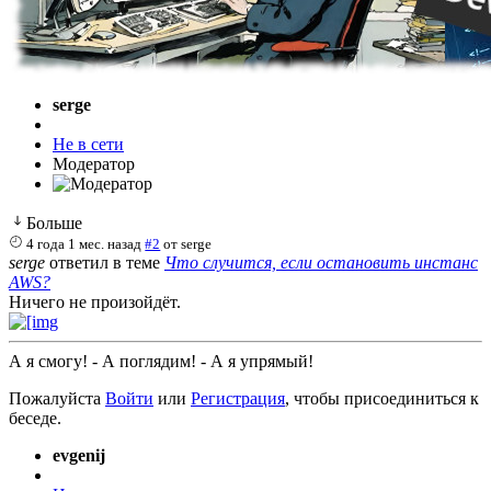
serge
Не в сети
Модератор
Больше
4 года 1 мес. назад
#2
от
serge
serge
ответил в теме
Что случится, если остановить инстанс
AWS?
Ничего не произойдёт.
А я смогу! - А поглядим! - А я упрямый!
Пожалуйста
Войти
или
Регистрация
, чтобы присоединиться к
беседе.
evgenij