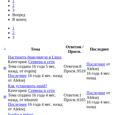
1
2
3
Вперед
В конец
1
2
3
Ответов /
Тема
Последнее
Просм.
Настроить брандмауэр в Linux
Категория:
Сервера и сети
Последнее
от
Тема создана 16 года 5 мес.
Ответов:
8
Aleksej
назад, от
evgenij
Просм.:
9519
16 года 4 мес.
Последнее
16 года 4 мес. назад
назад
от
Aleksej
Как установить squid?
Категория:
Сервера и сети
Последнее
от
Тема создана 16 года 4 мес.
Ответов:
1
Aleksej
назад, от
tekumze
Просм.:
6165
16 года 4 мес.
Последнее
16 года 4 мес. назад
назад
от
Aleksej
Samba в fedora